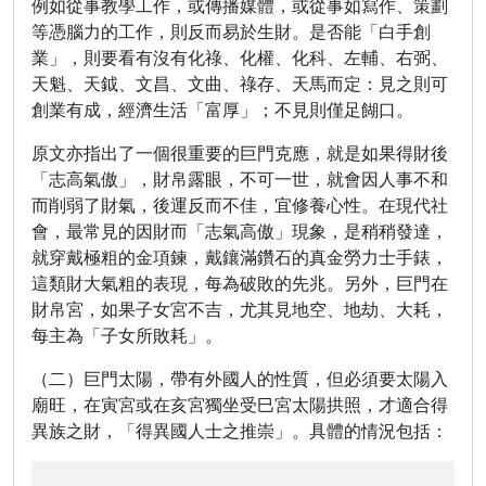
例如從事教學工作，或傳播媒體，或從事如寫作、策劃
等憑腦力的工作，則反而易於生財。是否能「白手創
業」，則要看有沒有化祿、化權、化科、左輔、右弼、
天魁、天鉞、文昌、文曲、祿存、天馬而定：見之則可
創業有成，經濟生活「富厚」；不見則僅足餬口。
原文亦指出了一個很重要的巨門克應，就是如果得財後
「志高氣傲」，財帛露眼，不可一世，就會因人事不和
而削弱了財氣，後運反而不佳，宜修養心性。在現代社
會，最常見的因財而「志氣高傲」現象，是稍稍發達，
就穿戴極粗的金項鍊，戴鑲滿鑽石的真金勞力士手錶，
這類財大氣粗的表現，每為破敗的先兆。另外，巨門在
財帛宮，如果子女宮不吉，尤其見地空、地劫、大耗，
每主為「子女所敗耗」。
（二）巨門太陽，帶有外國人的性質，但必須要太陽入
廟旺，在寅宮或在亥宮獨坐受巳宮太陽拱照，才適合得
異族之財，「得異國人士之推崇」。具體的情況包括：