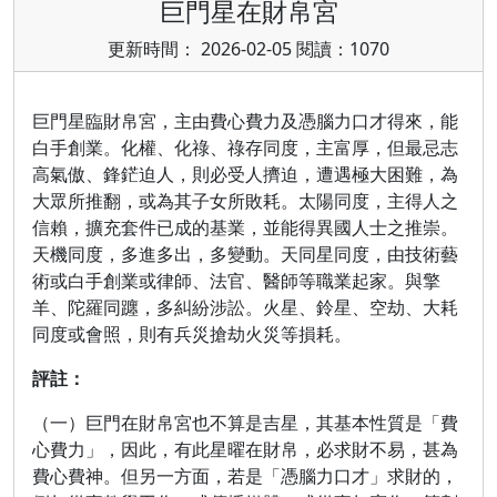
巨門星在財帛宮
更新時間： 2026-02-05 閱讀：1070
巨門星臨財帛宮，主由費心費力及憑腦力口才得來，能
白手創業。化權、化祿、祿存同度，主富厚，但最忌志
高氣傲、鋒鋩迫人，則必受人擠迫，遭遇極大困難，為
大眾所推翻，或為其子女所敗耗。太陽同度，主得人之
信賴，擴充套件已成的基業，並能得異國人士之推崇。
天機同度，多進多出，多變動。天同星同度，由技術藝
術或白手創業或律師、法官、醫師等職業起家。與擎
羊、陀羅同躔，多糾紛涉訟。火星、鈴星、空劫、大耗
同度或會照，則有兵災搶劫火災等損耗。
評註：
（一）巨門在財帛宮也不算是吉星，其基本性質是「費
心費力」，因此，有此星曜在財帛，必求財不易，甚為
費心費神。但另一方面，若是「憑腦力口才」求財的，