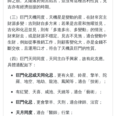
師之類。太陽落於閒宮陷宮，並沒有這種吉利性質，見
吉亦有經濟拮据的時期。
（三）巨門天機同度，天機星是變動的星，在財帛宮主
財源多變：吉則財自多方來；若果是吉星和煞曜並見，
吉化和化忌並見，則有「多進多出、多變動」的情況，
財來財去，或是財源不穩定。見吉不見煞，適合變動中
生財，例如從事推銷工作，則顧客變化大，亦是金錢不
斷交收，且運用口才，符合了天機及巨門的性質。
（四）巨門天同同度，天同主白手興家，故有此克應。
具體適配如下：
巨門化忌或天同化忌
，更有火星、鈴星、擎羊、陀
羅、地空、地劫、龍池、鳳閣等，適合「技術」；
有紅鸞、天喜、咸池、天姚等，適合「藝術」；
巨門化忌
，更會擎羊、天刑，適合律師、法官；
天月同度
，適合「醫師」行業；