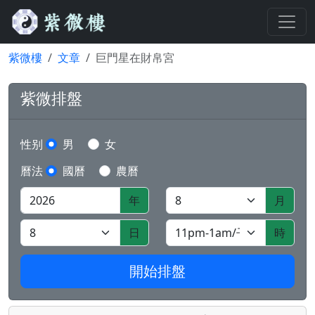
紫微樓
文章
巨門星在財帛宮
紫微排盤
性别
男
女
曆法
國曆
農曆
年
月
日
時
開始排盤