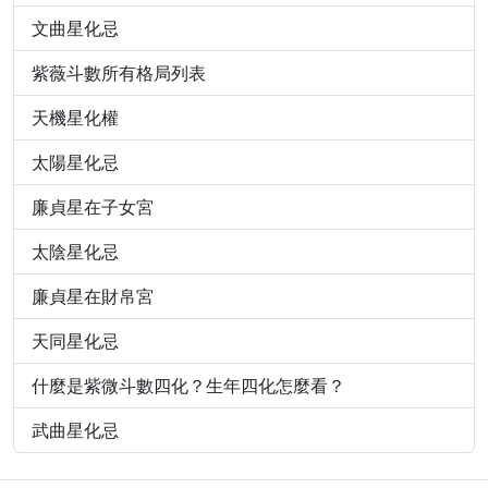
文曲星化忌
紫薇斗數所有格局列表
天機星化權
太陽星化忌
廉貞星在子女宮
太陰星化忌
廉貞星在財帛宮
天同星化忌
什麼是紫微斗數四化？生年四化怎麼看？
武曲星化忌