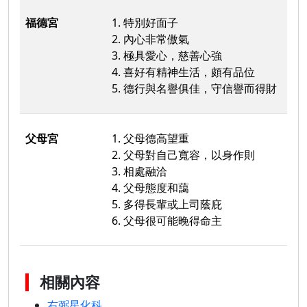
福德宮
1. 特別好面子
2. 內心非常傲氣
3. 極具愛心，慈善心強
4. 喜好有精神生活，頗有品位
5. 德行與名譽俱佳，守信譽而得財
父母宮
1. 父母德高望重
2. 父母對自己寬容，以身作則
3. 相處融洽
4. 父母態度和藹
5. 多得長輩或上司蔭庇
6. 父母很可能晚得命主
相關內容
右弼星化科