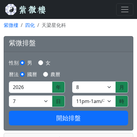
紫微樓
四化
天梁星化科
紫微排盤
性别
男
女
曆法
國曆
農曆
年
月
日
時
開始排盤