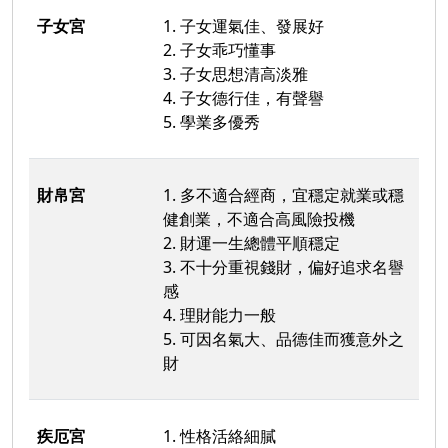
子女宮
1. 子女運氣佳、發展好
2. 子女乖巧懂事
3. 子女思想清高淡雅
4. 子女德行佳，有聲譽
5. 學業多優秀
財帛宮
1. 多不適合經商，宜穩定就業或穩
健創業，不適合高風險投機
2. 財運一生總體平順穩定
3. 不十分重視錢財，偏好追求名譽
感
4. 理財能力一般
5. 可因名氣大、品德佳而獲意外之
財
疾厄宮
1. 性格活絡細膩