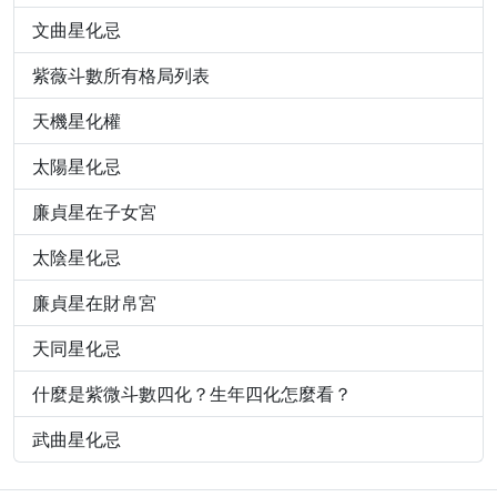
文曲星化忌
紫薇斗數所有格局列表
天機星化權
太陽星化忌
廉貞星在子女宮
太陰星化忌
廉貞星在財帛宮
天同星化忌
什麼是紫微斗數四化？生年四化怎麼看？
武曲星化忌