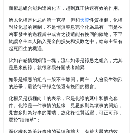
而權忌組合能夠逢凶化吉，起到真正快速有效的作用。
所以化權是化忌的第一克星，但和
天梁
性質相似，化權
對於化忌的剋制，不是悄無聲息完全化為烏有，而是在
凶事發生的過程當中或者之後還能有挽回的餘地，不至
於讓命主本人陷入完全的損失和潰敗之中，給命主留有
起死回生的機遇。
比如在感情婚姻這一塊，流年如果是祿忌之組合，尤其
是忌來衝祿，就很容易分開或者離異；
如果是權忌的組合一般不主離開，而主二人會發生強烈
的紛爭，最後待平靜之後還有挽回的機會。
化權又是積極向上的表示，它是化祿的延申和擴充套
件。化祿是一件事情的起緣，見忌多則為壞事的開始，
見吉多則為好事的開端，故化祿性質活躍，可正可邪，
屬於“牆頭草”；
而化權多為美好事務的延續和擴大，有放大器的功效，