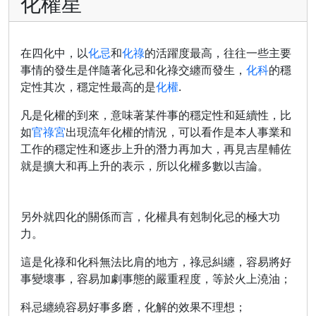
化權星
在四化中，以
化忌
和
化祿
的活躍度最高，往往一些主要
事情的發生是伴隨著化忌和化祿交纏而發生，
化科
的穩
定性其次，穩定性最高的是
化權
.
凡是化權的到來，意味著某件事的穩定性和延續性，比
如
官祿宮
出現流年化權的情況，可以看作是本人事業和
工作的穩定性和逐步上升的潛力再加大，再見吉星輔佐
就是擴大和再上升的表示，所以化權多數以吉論。
另外就四化的關係而言，化權具有剋制化忌的極大功
力。
這是化祿和化科無法比肩的地方，祿忌糾纏，容易將好
事變壞事，容易加劇事態的嚴重程度，等於火上澆油；
科忌纏繞容易好事多磨，化解的效果不理想；