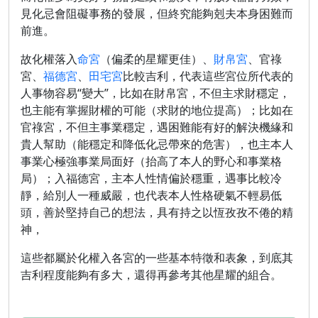
見化忌會阻礙事務的發展，但終究能夠剋夫本身困難而
前進。
故化權落入
命宮
（偏柔的星耀更佳）、
財帛宮
、官祿
宮、
福德宮
、
田宅宮
比較吉利，代表這些宮位所代表的
人事物容易“變大”，比如在財帛宮，不但主求財穩定，
也主能有掌握財權的可能（求財的地位提高）；比如在
官祿宮，不但主事業穩定，遇困難能有好的解決機緣和
貴人幫助（能穩定和降低化忌帶來的危害），也主本人
事業心極強事業局面好（抬高了本人的野心和事業格
局）；入福德宮，主本人性情偏於穩重，遇事比較冷
靜，給別人一種威嚴，也代表本人性格硬氣不輕易低
頭，善於堅持自己的想法，具有持之以恆孜孜不倦的精
神，
這些都屬於化權入各宮的一些基本特徵和表象，到底其
吉利程度能夠有多大，還得再參考其他星耀的組合。