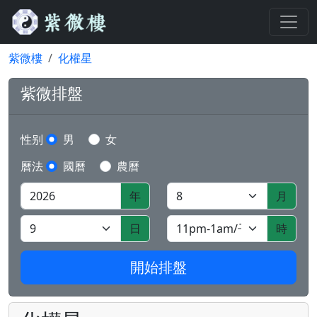
紫微樓
化權星
紫微排盤
性别
男
女
曆法
國曆
農曆
年
月
日
時
開始排盤