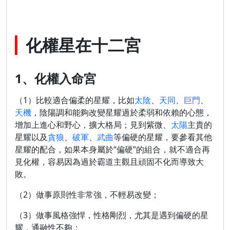
化權星在十二宮
1、化權入命宮
（1）比較適合偏柔的星耀，比如
太陰
、
天同
、
巨門
、
天機
，陰陽調和能夠改變星耀過於柔弱和依賴的心態，
增加上進心和野心，擴大格局；見到紫微、
太陽
主貴的
星耀以及
貪狼
、
破軍
、
武曲
等偏硬的星耀，要參看其他
星耀的配合，如果本身屬於“偏硬”的組合，就不適合再
見化權，容易因為過於霸道主觀且頑固不化而導致大
敗。
（2）做事原則性非常強，不輕易改變；
（3）做事風格強悍，性格剛烈，尤其是遇到偏硬的星
耀，通融性不夠；