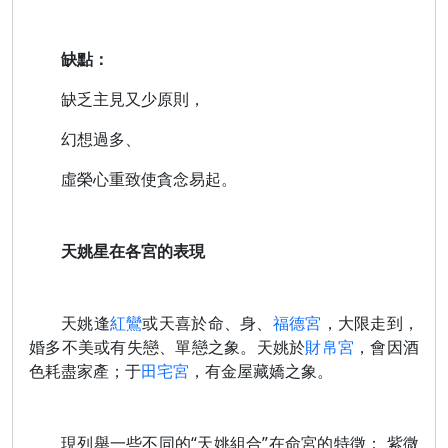
缺點：
缺乏主見又少原則，
幻想過多、
虛榮心重致使貪念易起。
天姚星在各宮的表現
天姚逢
紅鸞
或天喜於命、身、
福德宮
，大限走到，
婚多不美或有失戀、單戀之象。天姚於
財帛宮
，會因酒
色耗盡家產；于
田宅宮
，有金屋藏嬌之象。
現列舉一些不同的“天姚組合”在命宮的特徵： 紫微