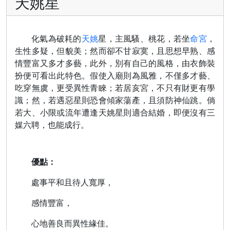
天姚星
化氣為破耗的
天姚
星，主風騷、桃花，若坐
命宮
，
生性多疑，但貌美；然而卻不甘寂寞，且思想早熟、感
情豐富又多才多藝，此外，別有自己的風格，由衣飾裝
扮便可看出此特色。假使入廟則為風雅，不僅多才藝、
吃穿無虞，更受異性青睞；若居亥宮，不只有財更有學
識；然，若遇惡星則恐會傾家蕩產，且須防神仙跳。倘
若大、小限或流年遭逢天姚星則適合結婚，即便沒有三
媒六聘，也能成行。
優點：
處事平和且待人寬厚，
感情豐富，
心地善良而異性緣佳。