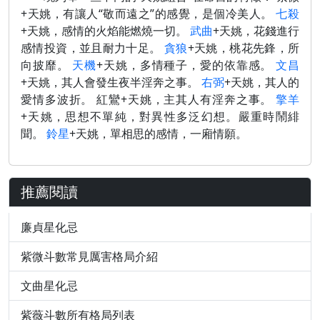
+天姚，有讓人“敬而遠之”的感覺，是個冷美人。
七殺
+天姚，感情的火焰能燃燒一切。
武曲
+天姚，花錢進行
感情投資，並且耐力十足。
貪狼
+天姚，桃花先鋒，所
向披靡。
天機
+天姚，多情種子，愛的依靠感。
文昌
+天姚，其人會發生夜半淫奔之事。
右弼
+天姚，其人的
愛情多波折。 紅鸞+天姚，主其人有淫奔之事。
擎羊
+天姚，思想不單純，對異性多泛幻想。嚴重時鬧緋
聞。
鈴星
+天姚，單相思的感情，一廂情願。
推薦閱讀
廉貞星化忌
紫微斗數常見厲害格局介紹
文曲星化忌
紫薇斗數所有格局列表