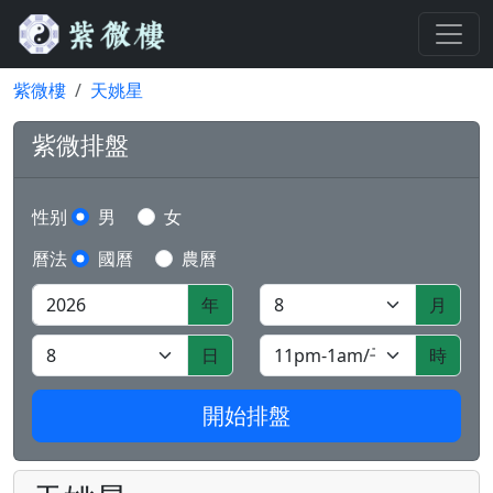
紫微樓
天姚星
紫微排盤
性别
男
女
曆法
國曆
農曆
年
月
日
時
開始排盤