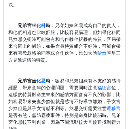
決。
兄弟宮坐
化科
時
：兄弟姐妹容易成為自己的貴人，
和他們相處也比較舒服，比較容易講理，但如果化科同
見煞忌交衝時可能會有和合作夥伴拆夥的特質，容易帶
來合同上的糾紛，如果命身特質組合不好時，可能會帶
來有喜歡忽悠的同事或合作伙伴，比如太陰
陰煞
空星三
方見煞這樣的特質。
兄弟宮坐
化忌
時
：容易和兄弟姐妹有不友好的感情
經歷，帶來童年的心理問題，需要同時注意
福德宮
位，
這樣的特質對命主未來的感情方面會有不良的影響，比
如容易帶來夫妻少煞但就是感情不好導致離婚，子女宮
少煞但是與子女情感不利等。煞忌交衝需要注意
遷移宮
是否有煞，需防霸凌事件，特別是命身比較弱時。兄弟
宮化忌較不利創業，因為下屬流動較大且較難找到得力