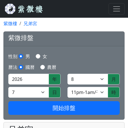
紫微樓
兄弟宮
紫微排盤
性别
男
女
曆法
國曆
農曆
年
月
日
時
開始排盤