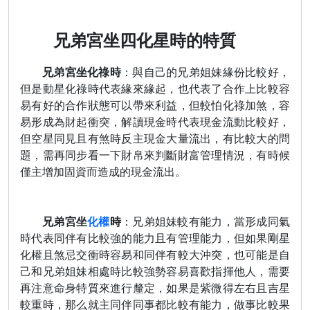
兄弟宮坐四化星時的特質
兄弟宮坐化祿時
：與自己的兄弟姐妹緣份比較好，
但是動星化祿時代表緣來緣起，也代表了合作上比較容
易有好的合作狀態可以帶來利益，但較怕化祿加煞，容
易形成為財起衝突，解讀現金時代表現金流動比較好，
但空星同見且有煞時反主現金大量流出，有比較大的問
題，需再同步看一下財帛來判斷財富管理情況，有時候
僅主增加固資而造成的現金流出。
兄弟宮坐
化權
時
：兄弟姐妹較有能力，當形成同氣
時代表同伴有比較強的能力且有管理能力，但如果剛星
化權且煞忌交衝時容易和同伴有較大沖突，也可能是自
己和兄弟姐妹相處時比較強勢容易喜歡指揮他人，需要
再注意命身特質來進行釐定，如果是紫微得左右且吉星
較重時，那么就主同伴同事都比較有能力，做事比較果