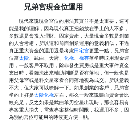
兄弟宮現金位運用
現代來說現金宮位的用法其實並不是太重要，這可
能是我的理解，因為現代真正把錢放在手上的人不多，
多數還是會投入理財、固定資產，大量現金多數是創業
的人會考慮，所以這和前面創業運用的意義相似，不過
真正重大資金的運用還是考慮
田宅宮
更重一點，兄弟宮
位當
太陰
、武曲、天府、
化祿
、
祿存
落坐時取用現金運
用，一般客戶不取用，除非發生買房或是重大事件資金
支出時，看錢流出來輔助判斷是否有落地，但一般也是
用父母宮或是科文星來看合同落地視為成交。所以意義
不大，但大家可以瞭解一下。如果創業的客戶，兄弟宮
坐的正好是
太陰化祿
左右，那么一般來說賬面資金會比
較充足，反之如果是武曲羊刃空星出現時，那么容易有
專案重大損失，需查專案整個時間限，我運用不多，因
為別的宮位可能用的時候更方便一點。